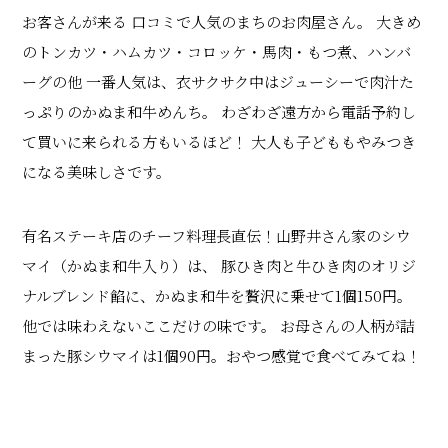
お客さんが来る 口コミで人気のまちのお肉屋さん。 大きめ
のトンカツ・ハムカツ・コロッケ・馬肉・もつ煮、ハンバ
ーグの他 一番人気は、衣サクサク中はジューシーで肉汁た
っぷりのかぬま和牛めんち。 わざわざ遠方から電話予約し
て買いに来られる方もいるほど！ 大人も子どももやみつき
になる美味しさです。
有名ステーキ店のチーフ料理長直伝！山野井さん家のシウ
マイ（かぬま和牛入り）は、 豚ひき肉と牛ひき肉のオリジ
ナルブレンド餡に、かぬま和牛を贅沢に乗せて1個150円。
他では味わえないここだけの味です。 お母さんの人柄が詰
まった豚シウマイは1個90円。おやつ感覚で食べてみてね！