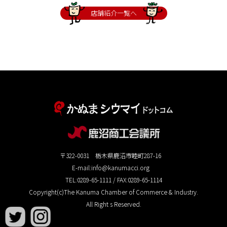
店舗紹介一覧へ
〒322-0031 栃木県鹿沼市睦町287-16
E-mail:info@kanumacci.org
TEL:0289-65-1111 / FAX:0289-65-1114
Copyright(c)The Kanuma Chamber of Commerce & Industry.
All Right s Reserved.