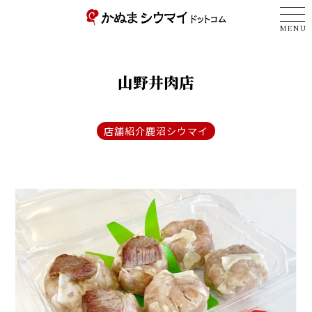
MENU
山野井肉店
店舗紹介
鹿沼シウマイ