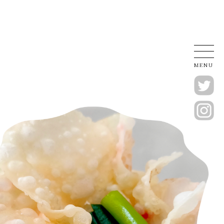
みしま
本店
MENU